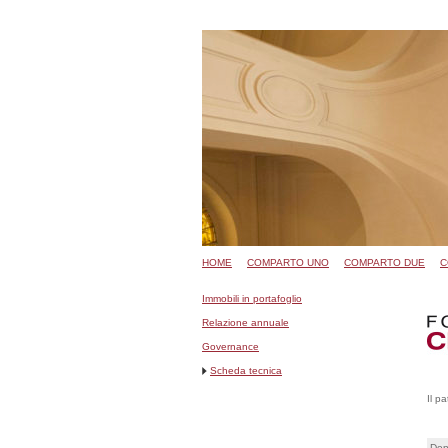
HOME
COMPARTO UNO
COMPARTO DUE
C
Immobili in portafoglio
Relazione annuale
Governance
Scheda tecnica
Il p
Den