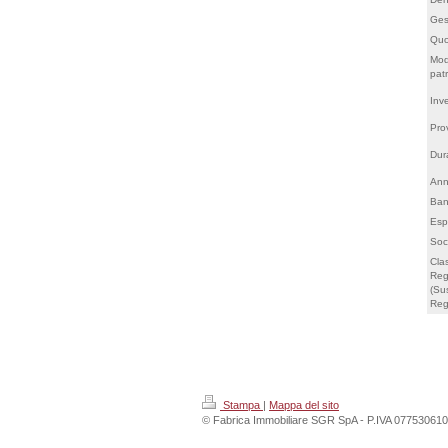
Ges
Quo
Moda
pat
Inv
Pro
Dur
Ann
Ban
Esp
Soc
Clas
Reg
(Su
Reg
Stampa
|
Mappa del sito
© Fabrica Immobiliare SGR SpA - P.IVA 0775306100