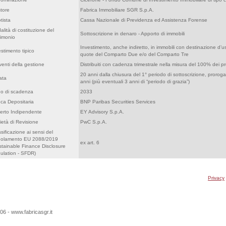
tore
Fabrica Immobiliare SGR S.p.A.
tista
Cassa Nazionale di Previdenza ed Assistenza Forense
lità di costituzione del
Sottoscrizione in denaro - Apporto di immobili
rimonio
Investimento, anche indiretto, in immobili con destinazione d’u
estimento tipico
quote del Comparto Due e/o del Comparto Tre
venti della gestione
Distribuiti con cadenza trimestrale nella misura del 100% dei pro
20 anni dalla chiusura del 1° periodo di sottoscrizione, prorogab
ata
anni (più eventuali 3 anni di “periodo di grazia”)
o di scadenza
2033
ca Depositaria
BNP Paribas Securities Services
erto Indipendente
EY Advisory S.p.A.
ietà di Revisione
PwC S.p.A.
sificazione ai sensi del
olamento EU 2088/2019
ex art. 6
stainable Finance Disclosure
ulation - SFDR)
Privacy
6 - www.fabricasgr.it