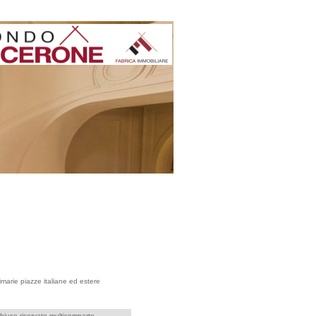
rimarie piazze italiane ed estere
hiuso riservato multicomparto