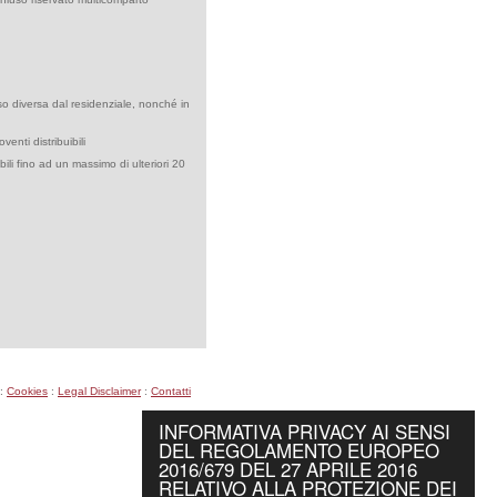
so diversa dal residenziale, nonché in
venti distribuibili
ili fino ad un massimo di ulteriori 20
:
Cookies
:
Legal Disclaimer
:
Contatti
INFORMATIVA PRIVACY AI SENSI
DEL REGOLAMENTO EUROPEO
2016/679 DEL 27 APRILE 2016
RELATIVO ALLA PROTEZIONE DEI