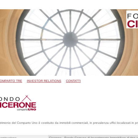
OMPARTO TRE
INVESTOR RELATIONS
CONTATTI
atrimonio del Comparto Uno è costituito da immobili commerciali, in prevalenza uffici localizzati in p
ominazione
Cicerone - Fondo Comune di Investimento Immobiliare di tipo c